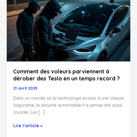
des
voleurs
parviennent
à
dérober
des
Tesla
en
un
temps
Comment des voleurs parviennent à
record
dérober des Tesla en un temps record ?
?
21 avril 2025
Dans un monde où la technologie évolue à une vitesse
fulgurante, la sécurité automobile n’a jamais été aussi
cruciale. Les […]
Lire l’article »