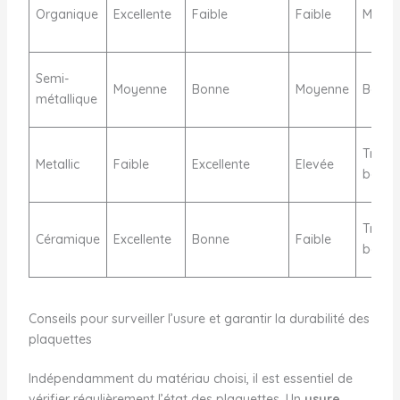
Organique
Excellente
Faible
Faible
Modér
Semi-
Moyenne
Bonne
Moyenne
Bonne
métallique
Très
Metallic
Faible
Excellente
Elevée
bonne
Très
Céramique
Excellente
Bonne
Faible
bonne
Conseils pour surveiller l’usure et garantir la durabilité des
plaquettes
Indépendamment du matériau choisi, il est essentiel de
vérifier régulièrement l’état des plaquettes. Un
usure