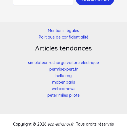
Mentions légales
Politique de confidentialité
Articles tendances
simulateur recharge voiture electrique
permisexpert.fr
hello mg
mober paris
webcarnews
peter miles pilote
f
o
e
Copyright © 2026
eco-ethanol.fr
Tous droits réservés