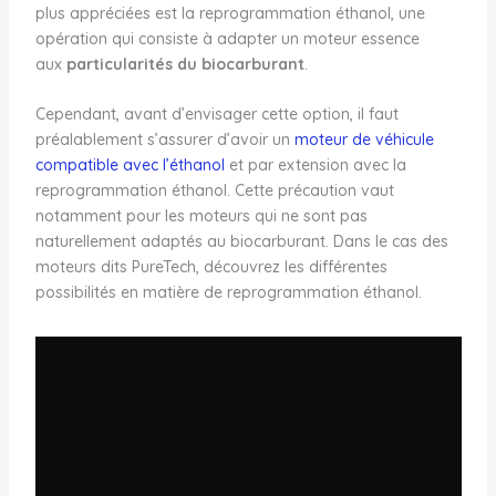
plus appréciées est la reprogrammation éthanol, une
opération qui consiste à adapter un moteur essence
aux
particularités du biocarburant
.
Cependant, avant d’envisager cette option, il faut
préalablement s’assurer d’avoir un
moteur de véhicule
compatible avec l’éthanol
et par extension avec la
reprogrammation éthanol. Cette précaution vaut
notamment pour les moteurs qui ne sont pas
naturellement adaptés au biocarburant. Dans le cas des
moteurs dits PureTech, découvrez les différentes
possibilités en matière de reprogrammation éthanol.