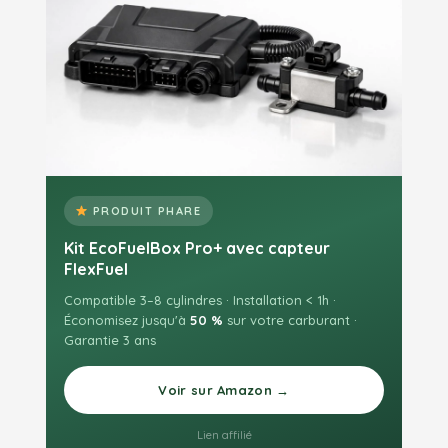
PRODUIT PHARE
Kit EcoFuelBox Pro+ avec capteur
FlexFuel
Compatible 3–8 cylindres · Installation < 1h ·
Économisez jusqu'à
50 %
sur votre carburant ·
Garantie 3 ans
Voir sur Amazon →
Lien affilié